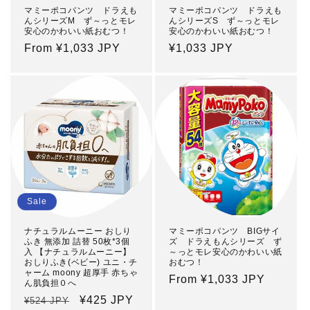
マミーポコパンツ ドラえも
マミーポコパンツ ドラえも
んシリーズM ず～っとモレ
んシリーズS ず～っとモレ
安心のかわいい紙おむつ！
安心のかわいい紙おむつ！
Regular
From ¥1,033 JPY
Regular
¥1,033 JPY
price
price
Sale
ナチュラルムーニー おしり
マミーポコパンツ BIGサイ
ふき 無添加 詰替 50枚*3個
ズ ドラえもんシリーズ ず
入 【ナチュラルムーニー】
～っとモレ安心のかわいい紙
おしりふき(ベビー) ユニ・チ
おむつ！
ャーム moony 超厚手 赤ちゃ
Regular
From ¥1,033 JPY
ん肌負担０へ
price
Regular
Sale
¥425 JPY
¥524 JPY