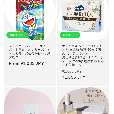
i
o
n
Sold out
Sold out
:
マミーポコパンツ Lサイ
ナチュラルムーニー おしり
ズ ドラえもんシリーズ ず
ふき 無添加 詰替 50枚*6個
～っとモレ安心のかわいい紙
入 【ナチュラルムーニー】
おむつ！
おしりふき(ベビー) ユニ・チ
ャーム moony 超厚手 赤ちゃ
Regular
From ¥1,033 JPY
ん肌負担０へ
price
Regular
Sale
¥1,056 JPY
price
¥1,055 JPY
price