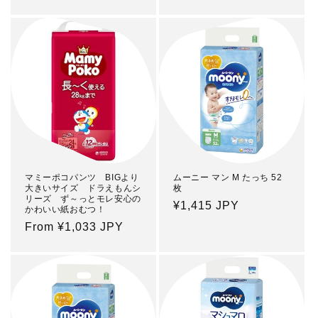
price
price
マミーポコパンツ BIGより
ムーニー マン M たっち 52
大きいサイズ ドラえもんシ
枚
リーズ ず～っとモレ安心の
Regular
¥1,415 JPY
かわいい紙おむつ！
price
Regular
From ¥1,033 JPY
price