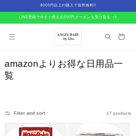
Skip to
8000円以上の購入で送料無料!!
content
LINE登録で今すぐ使える500円クーポンを受け取る
Cart
C
amazonよりお得な日用品一
o
覧
l
l
e
Filter and sort
17 products
c
t