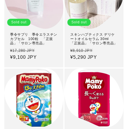
Sold out
Sold out
季令サプリ 季令エラスチン
スキンハプティクス デリケ
カプセル 100粒 「正規
ートオイルセラム 30ml
品」「サロン専売品」
「正規品」「サロン専売品」
Regular
Sale
Regular
Sale
¥17,280 JPY
¥8,910 JPY
price
¥9,100 JPY
price
price
¥5,290 JPY
price