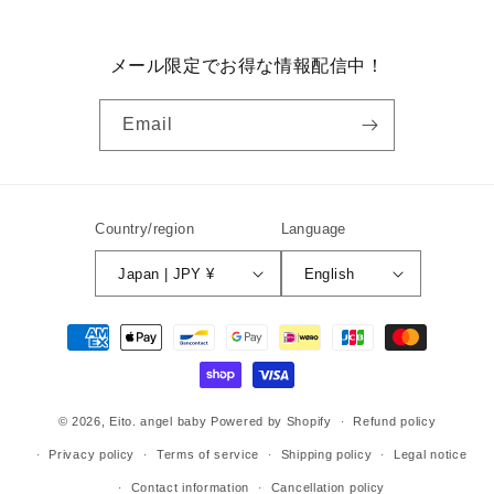
メール限定でお得な情報配信中！
Email
Country/region
Language
Japan | JPY ¥
English
Payment
methods
© 2026,
Eito. angel baby
Powered by Shopify
Refund policy
Privacy policy
Terms of service
Shipping policy
Legal notice
Contact information
Cancellation policy