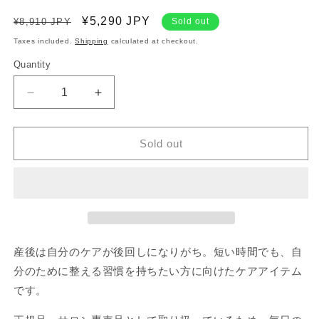
Regular
Sale
¥5,290 JPY
¥8,910 JPY
Sold out
price
price
Taxes included.
Shipping
calculated at checkout.
Quantity
Decrease
Increase
quantity
quantity
for
for
Sold out
ス
ス
キ
キ
ン
ン
ハ
ハ
プ
プ
テ
テ
ィ
ィ
産後は自分のケアが後回しになりがち。短い時間でも、自
ク
ク
分のために整える習慣を持ちたい方に向けたケアアイテム
ス
ス
です。
デ
デ
リ
リ