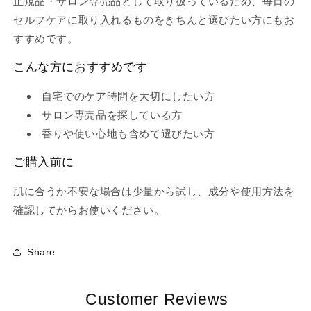
正規品・サロン専売品として取り扱っているため、毎日の
ケ
ケ
セルフケアに取り入れるものをきちんと選びたい方にもお
ー
ー
すすめです。
ト
ト
オ
オ
こんな方におすすめです
イ
イ
ル
ル
自宅でのケア時間を大切にしたい方
セ
セ
サロン専売品を探している方
ラ
ラ
香りや使い心地も含めて選びたい方
ム
ム
30ml
30ml
ご購入前に
「正
「正
肌に合うか不安な場合は少量から試し、成分や使用方法を
規
規
確認してからお使いください。
品」
品」
「サ
「サ
ロ
ロ
Share
ン
ン
専
専
売
売
Customer Reviews