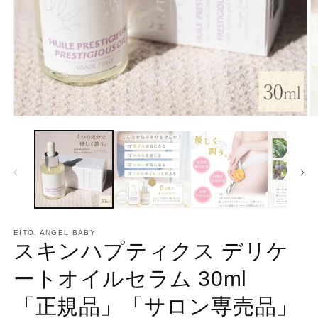
Open
O
media
m
1
2
in
in
modal
m
EITO. ANGEL BABY
スキンハプティクス デリケ
ートオイルセラム 30ml
「正規品」「サロン専売品」