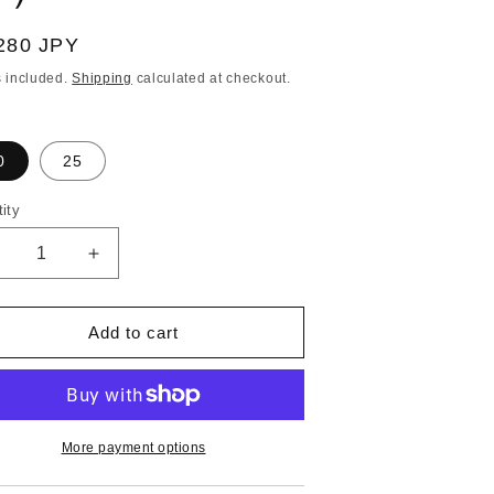
ular
280 JPY
ce
 included.
Shipping
calculated at checkout.
0
25
ity
ecrease
Increase
uantity
quantity
or
for
Add to cart
【薬
【薬
剤
剤
師
師
と
と
精
精
More payment options
神
神
科
科