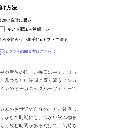
医
医
届け方法
が
が
作
指定の住所に贈る
作
っ
っ
ギフト配送を希望する
た】
た】
住所を知らない相手にeギフトで贈る
赤
赤
ち
ち
eギフトの贈り方はこちら
ゃ
ゃ
ん
ん
の
の
中や産後の忙しい毎日の中で、ほっ
栄
栄
と息つきたい時間に寄り添うノンカ
養
養
インのオーガニックハーブティーで
補
補
給、
給、
妊
妊
ゃんのお世話で自分のことが後回し
娠
娠
りがちな時期にも、温かい飲み物を
中
中
マ
マ
くり飲む時間があるだけで、気持ち