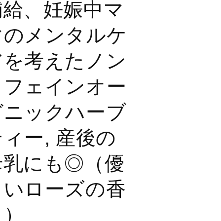
補給、妊娠中マ
i
o
マのメンタルケ
n
アを考えたノン
カフェインオー
ガニックハーブ
ィー, 産後の
母乳にも◎（優
しいローズの香
り）