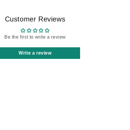
オ
オ
ー
ー
Customer Reviews
ガ
ガ
ニ
ニ
ッ
ッ
Be the first to write a review
ク
ク
ハ
ハ
ー
ー
Write a review
ブ
ブ
テ
テ
ィ
ィ
,
ー,
産
産
後
後
の
の
母
母
乳
乳
に
に
も
も