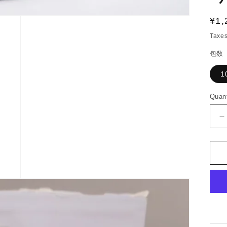
Reg
¥1,
pri
Taxes
包数
1
Quant
D
q
f