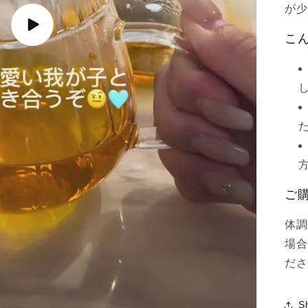
が少
Play
こ
video
ご
体調
場合
ださ
S