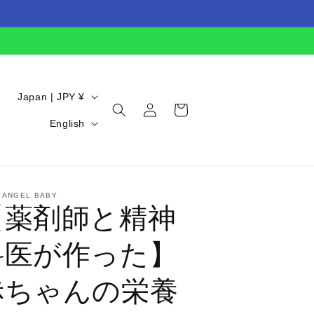
C
Japan | JPY ¥
Log
Cart
o
L
in
English
u
a
n
n
t
g
. ANGEL BABY
r
u
【薬剤師と精神
y
a
/
科医が作った】
g
r
e
赤ちゃんの栄養
e
g