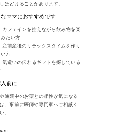
マ
マ
しほどけることがあります。
の
の
メ
メ
んなママにおすすめです
ン
ン
カフェインを控えながら飲み物を楽
タ
タ
ル
ル
しみたい方
ケ
ケ
産前産後のリラックスタイムを作り
ア
ア
たい方
を
を
気遣いの伝わるギフトを探している
考
考
方
え
え
た
た
購入前に
ノ
ノ
ン
ン
や通院中のお薬との相性が気になる
カ
カ
は、事前に医師や専門家へご相談く
フ
フ
い。
ェ
ェ
イ
イ
ン
ン
hare