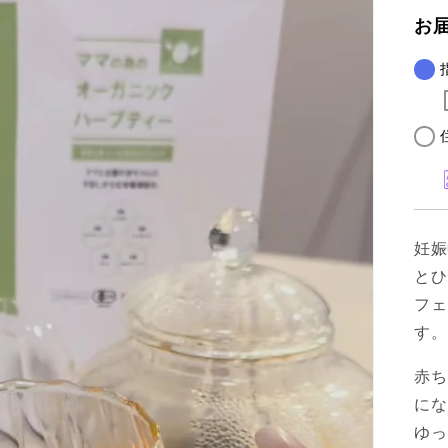
お
妊娠
とひ
フェ
す。
赤ち
にな
ゆっ