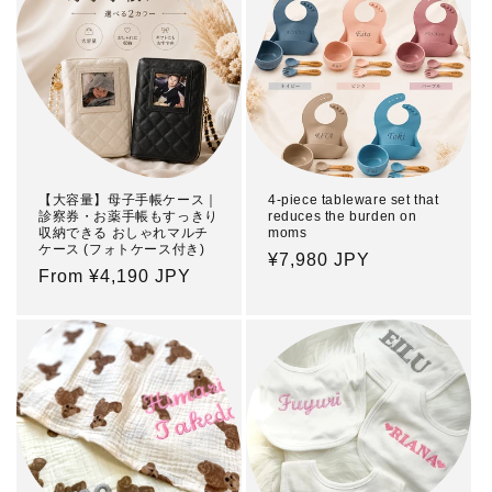
【大容量】母子手帳ケース｜
4-piece tableware set that
診察券・お薬手帳もすっきり
reduces the burden on
収納できる おしゃれマルチ
moms
ケース (フォトケース付き)
Regular
¥7,980 JPY
Regular
From ¥4,190 JPY
price
price