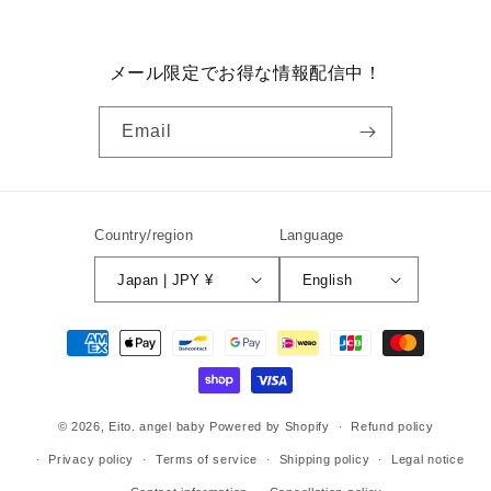
メール限定でお得な情報配信中！
Email
Country/region
Language
Japan | JPY ¥
English
Payment
methods
© 2026,
Eito. angel baby
Powered by Shopify
Refund policy
Privacy policy
Terms of service
Shipping policy
Legal notice