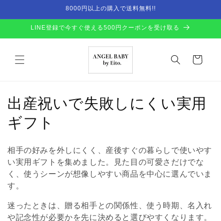
Skip to
8000円以上の購入で送料無料!!
content
LINE登録で今すぐ使える500円クーポンを受け取る
Cart
C
出産祝いで失敗しにくい実用
o
ギフト
l
相手の好みを外しにくく、産後すぐの暮らしで使いやす
l
い実用ギフトを集めました。見た目の可愛さだけでな
く、使うシーンが想像しやすい商品を中心に選んでいま
e
す。
c
迷ったときは、贈る相手との関係性、使う時期、名入れ
t
や記念性が必要かを先に決めると選びやすくなります。