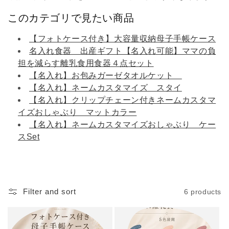
i
このカテゴリで見たい商品
o
【フォトケース付き】大容量収納母子手帳ケース
名入れ食器 出産ギフト【名入れ可能】ママの負
n
担を減らす離乳食用食器４点セット
:
【名入れ】お包みガーゼタオルケット
【名入れ】ネームカスタマイズ スタイ
【名入れ】クリップチェーン付きネームカスタマ
イズおしゃぶり マットカラー
【名入れ】ネームカスタマイズおしゃぶり ケー
スSet
Filter and sort
6 products