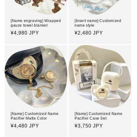
[Name engraving] Wrapped
[Insert name] Customized
gauze towel blanket
name style
Regular
¥4,980 JPY
Regular
¥2,480 JPY
price
price
[Name] Customized Name
[Name] Customized Name
Pacifier Matte Color
Pacifier Case Set
Regular
¥4,480 JPY
Regular
¥3,750 JPY
price
price