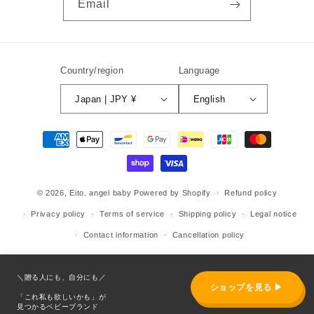
Email
Country/region
Language
Japan | JPY ¥
English
Payment
methods
© 2026,
Eito. angel baby
Powered by Shopify
Refund policy
Privacy policy
Terms of service
Shipping policy
Legal notice
Contact information
Cancellation policy
＼贈る人にも、自分にも／
ショップを見る ▶
「これ私も欲しいかも」が