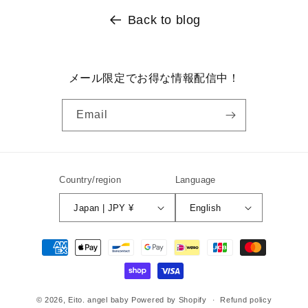
Back to blog
メール限定でお得な情報配信中！
Email
Country/region
Language
Japan | JPY ¥
English
Payment
methods
© 2026,
Eito. angel baby
Powered by Shopify
Refund policy